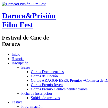
Daroca&Prisión
Film Fest
Festival de Cine de
Daroca
Inicio
Historia
Inscripción
Bases
Cortos Documentales
Cortos de Ficción
Cortos ARAGONESES. Premios «Comarca de Da
Cortos Premio Joven
Cortos Premio Centros penitenciarios
Ficha de inscripción
Subida de archivos
Festival
Programación