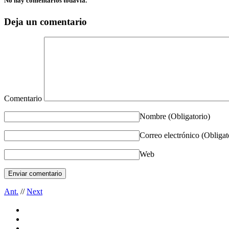
No hay comentarios todavía.
Deja un comentario
Comentario
Nombre
(Obligatorio)
Correo electrónico
(Obligat
Web
Ant.
//
Next