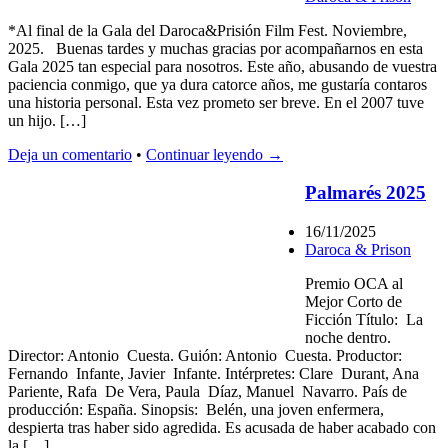
*Al final de la Gala del Daroca&Prisión Film Fest. Noviembre,
2025. Buenas tardes y muchas gracias por acompañarnos en esta
Gala 2025 tan especial para nosotros. Este año, abusando de vuestra
paciencia conmigo, que ya dura catorce años, me gustaría contaros
una historia personal. Esta vez prometo ser breve. En el 2007 tuve
un hijo. […]
Deja un comentario
•
Continuar leyendo →
Palmarés 2025
16/11/2025
Daroca & Prison
Premio OCA al
Mejor Corto de
Ficción Título: La
noche dentro.
Director: Antonio Cuesta. Guión: Antonio Cuesta. Productor:
Fernando Infante, Javier Infante. Intérpretes: Clare Durant, Ana
Pariente, Rafa De Vera, Paula Díaz, Manuel Navarro. País de
producción: España. Sinopsis: Belén, una joven enfermera,
despierta tras haber sido agredida. Es acusada de haber acabado con
la […]