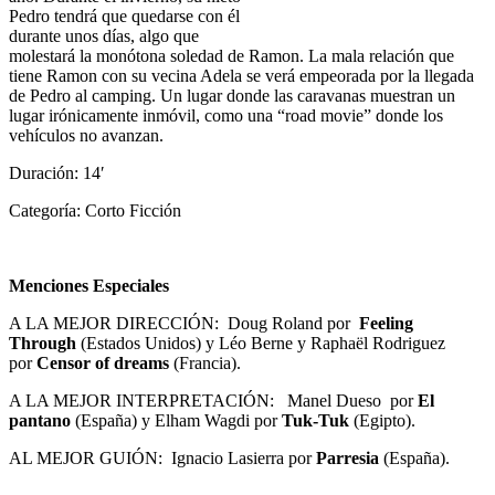
Pedro tendrá que quedarse con él
durante unos días, algo que
molestará la monótona soledad de Ramon. La mala relación que
tiene Ramon con su vecina Adela se verá empeorada por la llegada
de Pedro al camping. Un lugar donde las caravanas muestran un
lugar irónicamente inmóvil, como una “road movie” donde los
vehículos no avanzan.
Duración: 14′
Categoría: Corto Ficción
Menciones Especiales
A LA MEJOR DIRECCIÓN: Doug Roland por
Feeling
Through
(Estados Unidos) y Léo Berne y Raphaël Rodriguez
por
Censor of dreams
(Francia).
A LA MEJOR INTERPRETACIÓN: Manel Dueso por
El
pantano
(España) y Elham Wagdi por
Tuk-Tuk
(Egipto).
AL MEJOR GUIÓN: Ignacio Lasierra por
Parresia
(España).