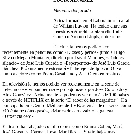
LUCÍA ÁLVAREZ
Miembro del jurado
Actriz formada en el Laboratorio Teatral
de William Layton. Ha tenido entre sus
maestros a Arnold Taraborrelli, Lidia
García o Antonio Llopis, entre otros.
En cine, la hemos podido ver
recientemente en películas como «Dioses y perros» junto a Hugo
Silva o Megan Montaner, dirigida por David Marqués, «Todo es
silencio» de José Luis Cuerda o «Esperpentos» de José Luis García
Sánchez. Próximamente estrenará «El hereje» de Ignacio Oliva
junto a actores como Pedro Casablanc y Ana Otero entre otros.
En televisión la hemos podido ver recientemente en la serie de
Telecinco «Vivir sin permiso» protagonizada por José Coronado y
Álex González. Actualmente la podemos ver en más de 190 países
a través de NETFLIX en la serie “El sabor de las margaritas”. Ha
participado en «Centro Médico» de TVE, además de en series como
«Cuéntame cómo pasó», «Martes de carnaval» o la gallega
«Urxencia cero»
En teatro ha trabajado con directores como Emma Cohen, María
José Goyanes, Carmen Losa, Mar Díez…. Sus trabajos más