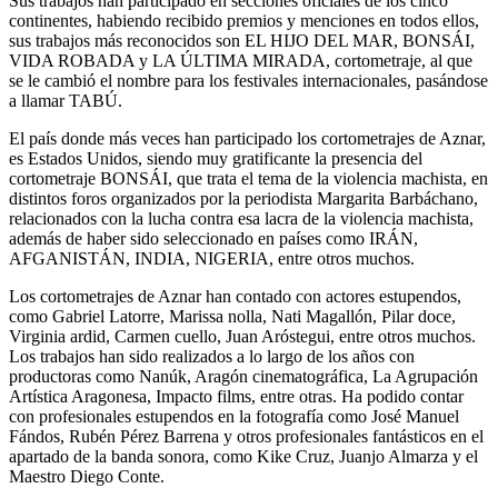
Sus trabajos han participado en secciones oficiales de los cinco
continentes, habiendo recibido premios y menciones en todos ellos,
sus trabajos más reconocidos son EL HIJO DEL MAR, BONSÁI,
VIDA ROBADA y LA ÚLTIMA MIRADA, cortometraje, al que
se le cambió el nombre para los festivales internacionales, pasándose
a llamar TABÚ.
El país donde más veces han participado los cortometrajes de Aznar,
es Estados Unidos, siendo muy gratificante la presencia del
cortometraje BONSÁI, que trata el tema de la violencia machista, en
distintos foros organizados por la periodista Margarita Barbáchano,
relacionados con la lucha contra esa lacra de la violencia machista,
además de haber sido seleccionado en países como IRÁN,
AFGANISTÁN, INDIA, NIGERIA, entre otros muchos.
Los cortometrajes de Aznar han contado con actores estupendos,
como Gabriel Latorre, Marissa nolla, Nati Magallón, Pilar doce,
Virginia ardid, Carmen cuello, Juan Aróstegui, entre otros muchos.
Los trabajos han sido realizados a lo largo de los años con
productoras como Nanúk, Aragón cinematográfica, La Agrupación
Artística Aragonesa, Impacto films, entre otras. Ha podido contar
con profesionales estupendos en la fotografía como José Manuel
Fándos, Rubén Pérez Barrena y otros profesionales fantásticos en el
apartado de la banda sonora, como Kike Cruz, Juanjo Almarza y el
Maestro Diego Conte.