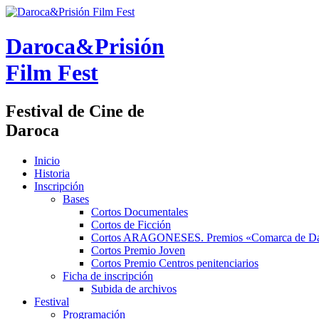
Daroca&Prisión
Film Fest
Festival de Cine de
Daroca
Inicio
Historia
Inscripción
Bases
Cortos Documentales
Cortos de Ficción
Cortos ARAGONESES. Premios «Comarca de Da
Cortos Premio Joven
Cortos Premio Centros penitenciarios
Ficha de inscripción
Subida de archivos
Festival
Programación