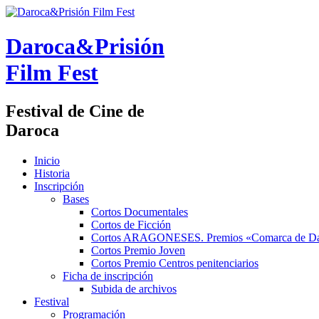
Daroca&Prisión
Film Fest
Festival de Cine de
Daroca
Inicio
Historia
Inscripción
Bases
Cortos Documentales
Cortos de Ficción
Cortos ARAGONESES. Premios «Comarca de Da
Cortos Premio Joven
Cortos Premio Centros penitenciarios
Ficha de inscripción
Subida de archivos
Festival
Programación